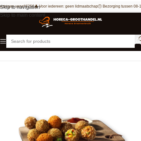
ezorgen vanaf €250
👤 Voor iedereen: geen lidmaatschap
🕒 Bezorging tussen 08-1
Skip to navigation
Skip to main content
Home
Snacks
Vegetarische snacks