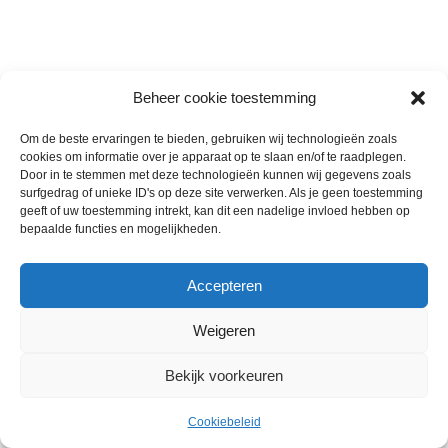
Beheer cookie toestemming
Om de beste ervaringen te bieden, gebruiken wij technologieën zoals
cookies om informatie over je apparaat op te slaan en/of te raadplegen.
Wie zijn wij
Door in te stemmen met deze technologieën kunnen wij gegevens zoals
surfgedrag of unieke ID's op deze site verwerken. Als je geen toestemming
Contact met onze inkoop
geeft of uw toestemming intrekt, kan dit een nadelige invloed hebben op
Klantenservice
bepaalde functies en mogelijkheden.
Algemene voorwaarden
Annuleer & Retourbeleid
Accepteren
Weigeren
Gemaakt door
Horeca-Groothandel
2024
Bekijk voorkeuren
Wij gebruiken cookies om uw ervaring op onze
€
1.50
website te verbeteren. Door deze website te bezoeken,
Vanille Chocolade hoorntje 48
Uitverkocht
ex.
stuks a 120 ml
Cookiebeleid
gaat u akkoord met ons gebruik van cookies.
Menu
Cart
BTW