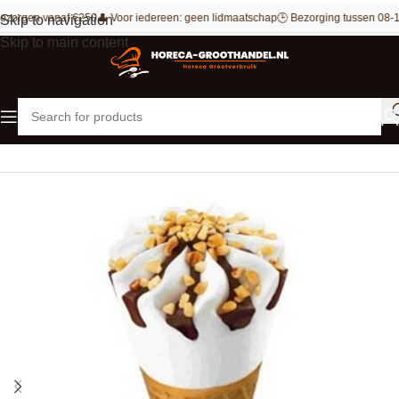
ezorgen vanaf €250
👤 Voor iedereen: geen lidmaatschap
🕒 Bezorging tussen 08-1
Skip to navigation
Skip to main content
Home
IJs
Handijsjes