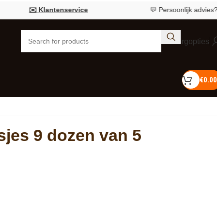
✉️ Klantenservice
💬 Persoonlijk advies?
Bel 0
Bezorgopties
€
0.00
sjes 9 dozen van 5