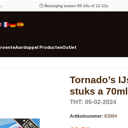
🕒 Bezorging tussen 08-14u of 12-22u
roente
Aardappel Producten
Outlet
0ml
Tornado’s IJ
stuks a 70ml
THT: 05-02-2024
Artikelnummer:
83884