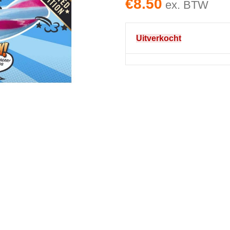
€
8.50
ex. BTW
Uitverkocht