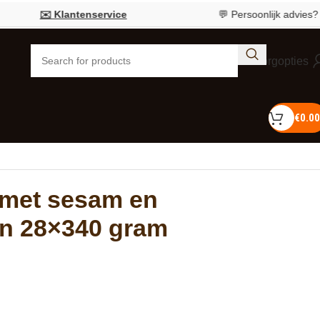
️ Klantenservice
💬 Persoonlijk advies?
Bel 055 7
Bezorgopties
€
0.00
met sesam en
jn 28×340 gram