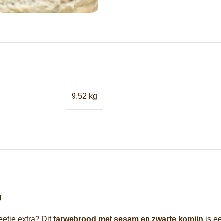
9.52 kg
g
etje extra? Dit
tarwebrood met sesam en zwarte komijn
is e