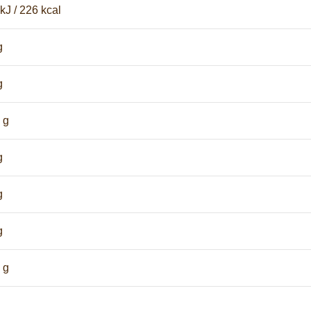
kJ / 226 kcal
g
g
 g
g
g
g
 g