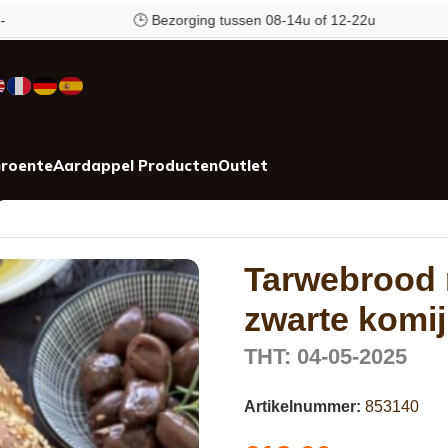
🕒 Bezorging tussen 08-14u of 12-22u
✉
roente
Aardappel Producten
Outlet
 gram
Tarwebrood 
zwarte komi
THT: 04-05-2025
Artikelnummer:
853140