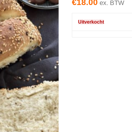
€
18.00
ex. BTW
Uitverkocht