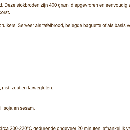
d. Deze stokbroden zijn 400 gram, diepgevroren en eenvoudig af
orst.
ruikers. Serveer als tafelbrood, belegde baguette of als basis 
gist, zout en tarwegluten.
i, soja en sesam.
irca 200-220°C gedurende ongeveer 20 minuten, afhankelijk va