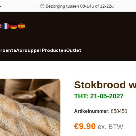
🕒 Bezorging tussen 08-14u of 12-22u
roente
Aardappel Producten
Outlet
Stokbrood w
THT: 21-05-2027
Artikelnummer:
858450
€
9.90
ex. BTW