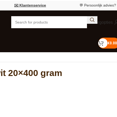
✉️ Klantenservice
💬 Persoonlijk advies?
Bel 055
Bezorgopties
€
0.00
it 20×400 gram