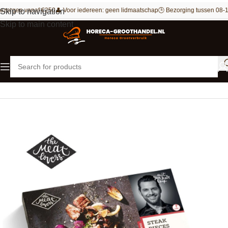
ezorgen vanaf €250
👤 Voor iedereen: geen lidmaatschap
🕒 Bezorging tussen 08-1
Skip to navigation
Skip to main content
Home
Vlees
Rundvlees