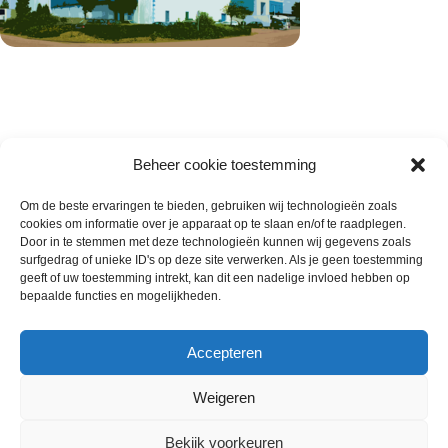
Beheer cookie toestemming
Om de beste ervaringen te bieden, gebruiken wij technologieën zoals
cookies om informatie over je apparaat op te slaan en/of te raadplegen.
Wie zijn wij
Door in te stemmen met deze technologieën kunnen wij gegevens zoals
surfgedrag of unieke ID's op deze site verwerken. Als je geen toestemming
Contact met onze inkoop
geeft of uw toestemming intrekt, kan dit een nadelige invloed hebben op
Klantenservice
bepaalde functies en mogelijkheden.
Algemene voorwaarden
Annuleer & Retourbeleid
Accepteren
Weigeren
Gemaakt door
Horeca-Groothandel
2024
Bekijk voorkeuren
Wij gebruiken cookies om uw ervaring op onze