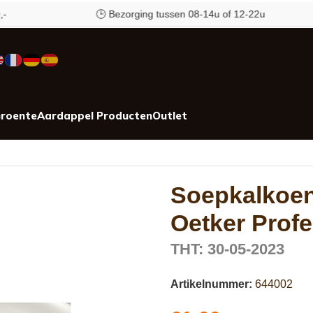
🕒 Bezorging tussen 08-14u of 12-22u
roente
Aardappel Producten
Outlet
sional 6 kilo
Soepkalkoen
Oetker Profe
THT: 30-05-2023
Artikelnummer:
644002