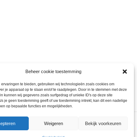
Beheer cookie toestemming
ervaringen te bieden, gebruiken wij technologieën zoals cookies om
ver je apparaat op te slaan en/of te raadplegen. Door in te stemmen met deze
n kunnen wij gegevens zoals surfgedrag of unieke ID's op deze site
ls je geen toestemming geeft of uw toestemming intrekt, kan dit een nadelige
ben op bepaalde functies en mogelijkheden.
epteren
Weigeren
Bekijk voorkeuren
ons gebruik van cookies.
ACCEPT