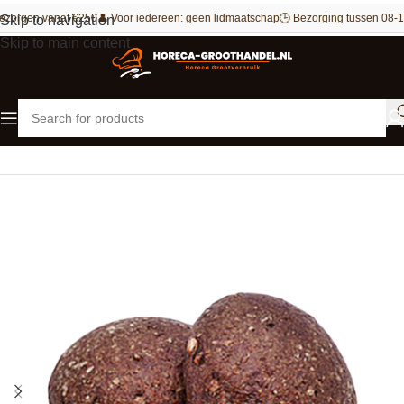
ezorgen vanaf €250
👤 Voor iedereen: geen lidmaatschap
🕒 Bezorging tussen 08-1
Skip to navigation
Skip to main content
Home
Bakkerij