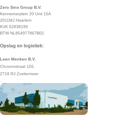
Zero Sins Group B.V.
Kennemerplein 20 Unit 15A
2011MJ Haarlem
KVK 62838199
BTW NL854977867B02
Opslag en logistiek:
Leen Menken B.V.
Chroomstraat 155,
2718 RJ Zoetermeer