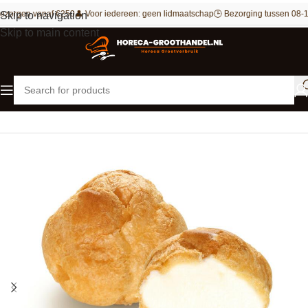
ezorgen vanaf €250
👤 Voor iedereen: geen lidmaatschap
🕒 Bezorging tussen 08-1
Skip to navigation
Skip to main content
Home
Patisserie
Slagroomsoesjes