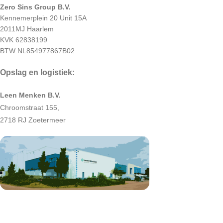
Zero Sins Group B.V.
Kennemerplein 20 Unit 15A
2011MJ Haarlem
KVK 62838199
BTW NL854977867B02
Opslag en logistiek:
Leen Menken B.V.
Chroomstraat 155,
2718 RJ Zoetermeer