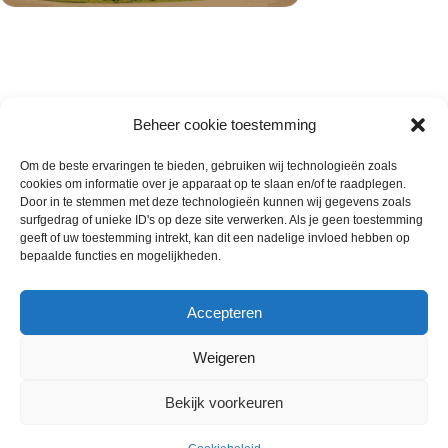
Beheer cookie toestemming
Om de beste ervaringen te bieden, gebruiken wij technologieën zoals
cookies om informatie over je apparaat op te slaan en/of te raadplegen.
Wie zijn wij
Door in te stemmen met deze technologieën kunnen wij gegevens zoals
surfgedrag of unieke ID's op deze site verwerken. Als je geen toestemming
Contact met onze inkoop
geeft of uw toestemming intrekt, kan dit een nadelige invloed hebben op
Klantenservice
bepaalde functies en mogelijkheden.
Algemene voorwaarden
Annuleer & Retourbeleid
Accepteren
Weigeren
Gemaakt door
Horeca-Groothandel
2024
Bekijk voorkeuren
Wij gebruiken cookies om uw ervaring op onze
€
11.00
Sesambroodjes 100 stuks a 88
website te verbeteren. Door deze website te bezoeken,
Uitverkocht
ex.