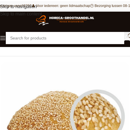
ezorgen vanaf €250
👤 Voor iedereen: geen lidmaatschap
🕒 Bezorging tussen 08-1
Skip to navigation
Skip to main content
Home
Bakkerij