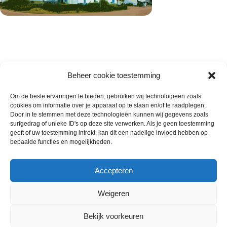
Beheer cookie toestemming
Om de beste ervaringen te bieden, gebruiken wij technologieën zoals
cookies om informatie over je apparaat op te slaan en/of te raadplegen.
Wie zijn wij
Door in te stemmen met deze technologieën kunnen wij gegevens zoals
surfgedrag of unieke ID's op deze site verwerken. Als je geen toestemming
Contact met onze inkoop
geeft of uw toestemming intrekt, kan dit een nadelige invloed hebben op
Klantenservice
bepaalde functies en mogelijkheden.
Algemene voorwaarden
Annuleer & Retourbeleid
Accepteren
Weigeren
Gemaakt door
Horeca-Groothandel
2024
Bekijk voorkeuren
Wij gebruiken cookies om uw ervaring op onze
€
19.00