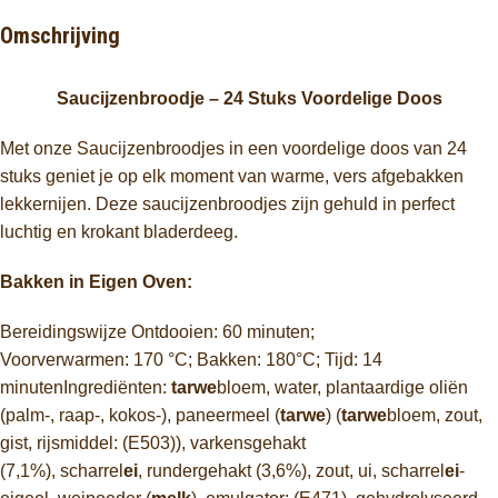
Omschrijving
Saucijzenbroodje – 24 Stuks Voordelige Doos
Met onze Saucijzenbroodjes in een voordelige doos van 24
stuks geniet je op elk moment van warme, vers afgebakken
lekkernijen. Deze saucijzenbroodjes zijn gehuld in perfect
luchtig en krokant bladerdeeg.
Bakken in Eigen Oven:
Bereidingswijze Ontdooien: 60 minuten;
Voorverwarmen: 170 °C; Bakken: 180°C; Tijd: 14
minutenIngrediënten:
tarwe
bloem, water, plantaardige oliën
(palm-, raap-, kokos-), paneermeel (
tarwe
) (
tarwe
bloem, zout,
gist, rijsmiddel: (E503)), varkensgehakt
(7,1%), scharrel
ei
, rundergehakt (3,6%), zout, ui, scharrel
ei
-