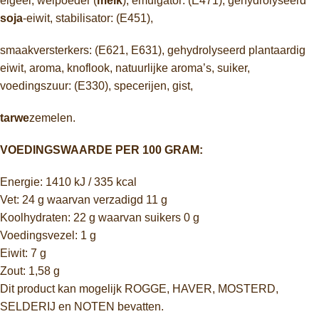
eigeel, weipoeder (
melk
), emulgator: (E471), gehydrolyseerd
soja
-eiwit, stabilisator: (E451),
smaakversterkers: (E621, E631), gehydrolyseerd plantaardig
eiwit, aroma, knoflook, natuurlijke aroma’s, suiker,
voedingszuur: (E330), specerijen, gist,
tarwe
zemelen.
VOEDINGSWAARDE PER 100 GRAM:
Energie: 1410 kJ / 335 kcal
Vet: 24 g waarvan verzadigd 11 g
Koolhydraten: 22 g waarvan suikers 0 g
Voedingsvezel: 1 g
Eiwit: 7 g
Zout: 1,58 g
Dit product kan mogelijk ROGGE, HAVER, MOSTERD,
SELDERIJ en NOTEN bevatten.