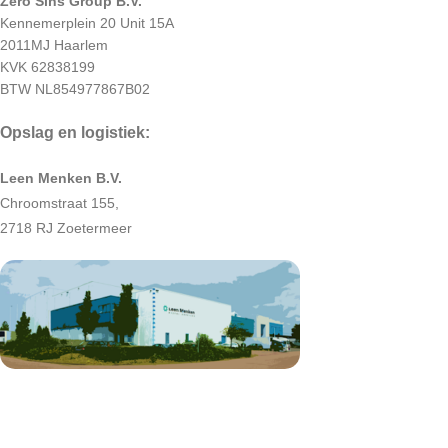
Zero Sins Group B.V.
Kennemerplein 20 Unit 15A
2011MJ Haarlem
KVK 62838199
BTW NL854977867B02
Opslag en logistiek:
Leen Menken B.V.
Chroomstraat 155,
2718 RJ Zoetermeer