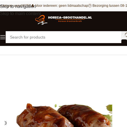
ezorgen vanaf €250
👤 Voor iedereen: geen lidmaatschap
🕒 Bezorging tussen 08-1
Skip to navigation
Skip to main content
Home
Vlees
Rundvlees