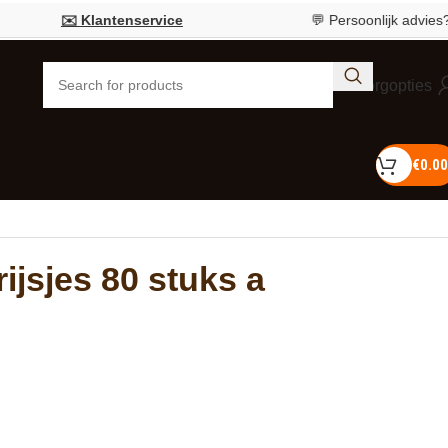
✉️ Klantenservice
💬 Persoonlijk advies?
Bel 0
Bezorgopties
€
0.00
ijsjes 80 stuks a