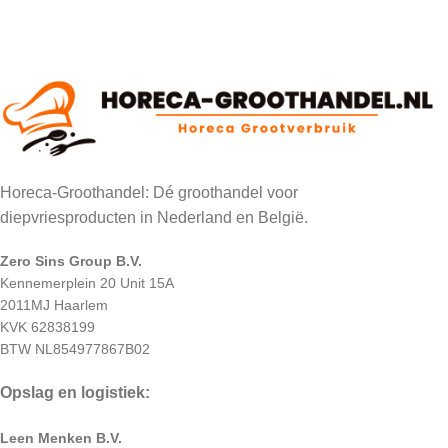
Horeca-Groothandel: Dé groothandel voor
diepvriesproducten in Nederland en België.
Zero Sins Group B.V.
Kennemerplein 20 Unit 15A
2011MJ Haarlem
KVK 62838199
BTW NL854977867B02
Opslag en logistiek:
Leen Menken B.V.