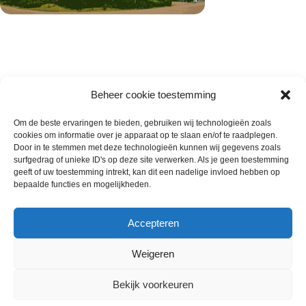
Beheer cookie toestemming
Om de beste ervaringen te bieden, gebruiken wij technologieën zoals
cookies om informatie over je apparaat op te slaan en/of te raadplegen.
Wie zijn wij
Door in te stemmen met deze technologieën kunnen wij gegevens zoals
surfgedrag of unieke ID's op deze site verwerken. Als je geen toestemming
Contact met onze inkoop
geeft of uw toestemming intrekt, kan dit een nadelige invloed hebben op
Klantenservice
bepaalde functies en mogelijkheden.
Algemene voorwaarden
Annuleer & Retourbeleid
Accepteren
Weigeren
Gemaakt door
Horeca-Groothandel
2024
Bekijk voorkeuren
Wij gebruiken cookies om uw ervaring op onze
Roomijs met vanille en
€
6.50
website te verbeteren. Door deze website te bezoeken,