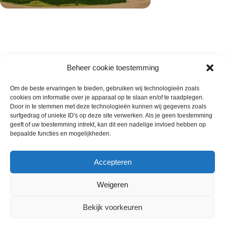
Beheer cookie toestemming
Om de beste ervaringen te bieden, gebruiken wij technologieën zoals
cookies om informatie over je apparaat op te slaan en/of te raadplegen.
Wie zijn wij
Door in te stemmen met deze technologieën kunnen wij gegevens zoals
surfgedrag of unieke ID's op deze site verwerken. Als je geen toestemming
Contact met onze inkoop
geeft of uw toestemming intrekt, kan dit een nadelige invloed hebben op
Klantenservice
bepaalde functies en mogelijkheden.
Algemene voorwaarden
Annuleer & Retourbeleid
Accepteren
Weigeren
Gemaakt door
Horeca-Groothandel
2024
Bekijk voorkeuren
Wij gebruiken cookies om uw ervaring op onze
€
3.00
Croissant Roomboter 72 x 60
website te verbeteren. Door deze website te bezoeken,