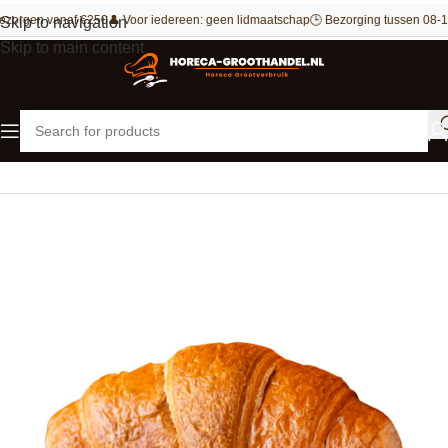
ezorgen vanaf €250
👤 Voor iedereen: geen lidmaatschap
🕒 Bezorging tussen 08-1
Skip to navigation
Skip to main content
Home
Bakkerij
Croissants