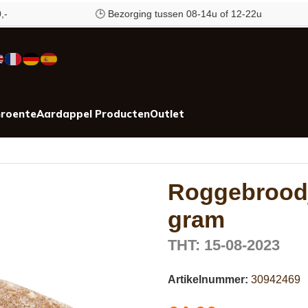
🕒 Bezorging tussen 08-14u of 12-22u
roente
Aardappel Producten
Outlet
Roggebroodj
gram
THT: 15-08-2023
Artikelnummer:
30942469