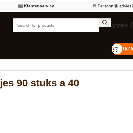
✉️ Klantenservice
💬 Persoonlijk advies?
Bel 
Bezorgopties
€
0.00
es 90 stuks a 40