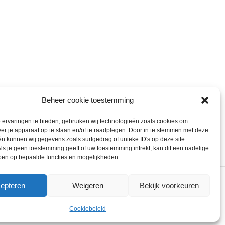
Beheer cookie toestemming
ervaringen te bieden, gebruiken wij technologieën zoals cookies om
ver je apparaat op te slaan en/of te raadplegen. Door in te stemmen met deze
n kunnen wij gegevens zoals surfgedrag of unieke ID's op deze site
ls je geen toestemming geeft of uw toestemming intrekt, kan dit een nadelige
ben op bepaalde functies en mogelijkheden.
epteren
Weigeren
Bekijk voorkeuren
ons gebruik van cookies.
ACCEPT
Cookiebeleid