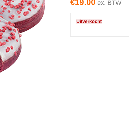
€
19.00
ex. BTW
Uitverkocht