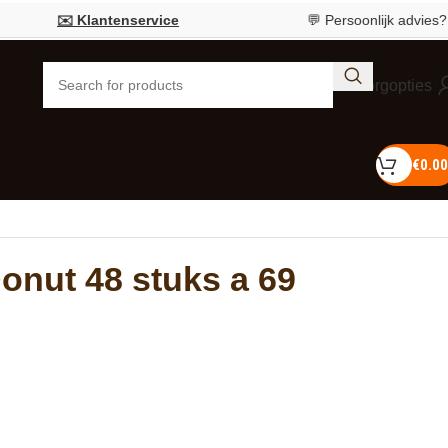
✉️ Klantenservice
💬 Persoonlijk advies?
Bel 05
Bezorgopties
€
0.00
onut 48 stuks a 69