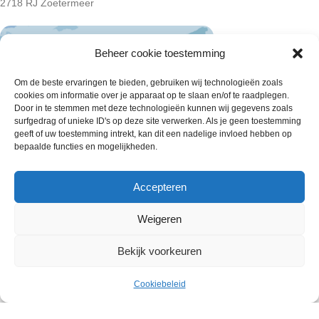
2718 RJ Zoetermeer
Beheer cookie toestemming
Om de beste ervaringen te bieden, gebruiken wij technologieën zoals
cookies om informatie over je apparaat op te slaan en/of te raadplegen.
Door in te stemmen met deze technologieën kunnen wij gegevens zoals
surfgedrag of unieke ID's op deze site verwerken. Als je geen toestemming
geeft of uw toestemming intrekt, kan dit een nadelige invloed hebben op
bepaalde functies en mogelijkheden.
Accepteren
Weigeren
Wie zijn wij
Bekijk voorkeuren
Contact met onze inkoop
€
25.00
Rastergebakje met abrikoos
Klantenservice
Uitverkocht
ex.
75g × 45 stuks
Cookiebeleid
Algemene voorwaarden
Menu
Cart
BTW
Annuleer & Retourbeleid