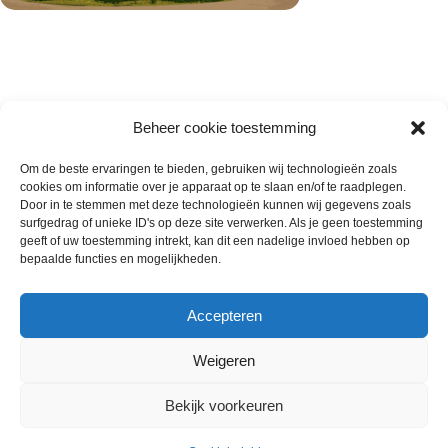
Beheer cookie toestemming
Om de beste ervaringen te bieden, gebruiken wij technologieën zoals
cookies om informatie over je apparaat op te slaan en/of te raadplegen.
Wie zijn wij
Door in te stemmen met deze technologieën kunnen wij gegevens zoals
surfgedrag of unieke ID's op deze site verwerken. Als je geen toestemming
Contact met onze inkoop
geeft of uw toestemming intrekt, kan dit een nadelige invloed hebben op
Klantenservice
bepaalde functies en mogelijkheden.
Algemene voorwaarden
Annuleer & Retourbeleid
Accepteren
Weigeren
Gemaakt door
Horeca-Groothandel
2024
Bekijk voorkeuren
Wij gebruiken cookies om uw ervaring op onze
€
9.00
Premium Mini Croissants 150
website te verbeteren. Door deze website te bezoeken,
Uitverkocht
ex.