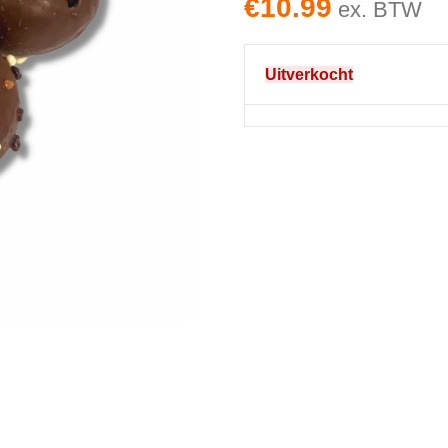
€
10.99
ex. BTW
Uitverkocht