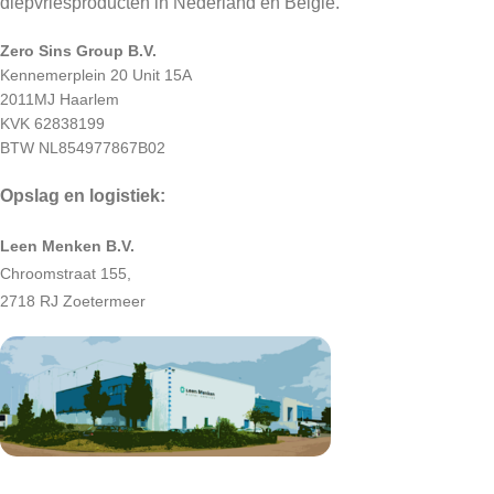
diepvriesproducten in Nederland en België.
Zero Sins Group B.V.
Kennemerplein 20 Unit 15A
2011MJ Haarlem
KVK 62838199
BTW NL854977867B02
Opslag en logistiek:
Leen Menken B.V.
Chroomstraat 155,
2718 RJ Zoetermeer