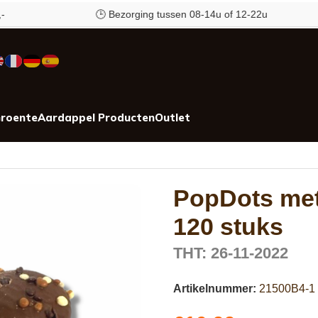
🕒 Bezorging tussen 08-14u of 12-22u
roente
Aardappel Producten
Outlet
PopDots met
120 stuks
THT: 26-11-2022
Artikelnummer:
21500B4-1