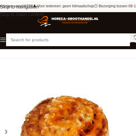
ezorgen vanaf €250
👤 Voor iedereen: geen lidmaatschap
🕒 Bezorging tussen 08-1
Skip to navigation
Skip to main content
Home
Bakkerij