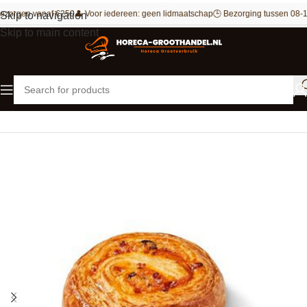
ezorgen vanaf €250
👤 Voor iedereen: geen lidmaatschap
🕒 Bezorging tussen 08-1
Skip to navigation
Skip to main content
Home
Bakkerij