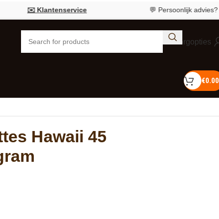
✉️ Klantenservice
💬 Persoonlijk advies?
Bel 0
Bezorgopties
€
0.00
tes Hawaii 45
 gram