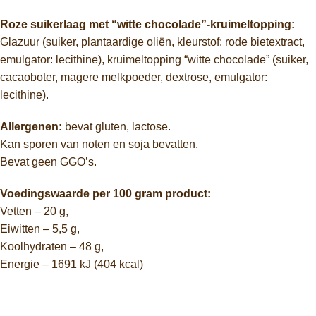
Roze
suikerlaag
met “
witte
chocolade”-
kruimeltopping:
Glazuur (
suiker,
plantaardige
oliën,
kleurstof:
rode
bietextract,
emulgator:
lecithine),
kruimeltopping “
witte
chocolade” (
suiker,
cacaoboter,
magere
melkpoeder,
dextrose,
emulgator:
lecithine).
Allergenen:
bevat
gluten,
lactose.
Kan
sporen
van
noten
en
soja
bevatten.
Bevat
geen
GGO’s.
Voedingswaarde
per
100
gram
product:
Vetten –
20
g,
Eiwitten –
5,5
g,
Koolhydraten –
48
g,
Energie –
1691
kJ (
404
kcal)