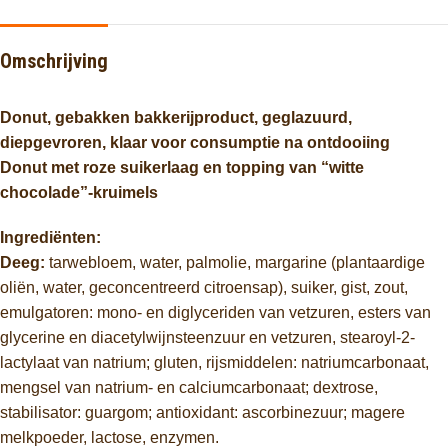
Omschrijving
Donut,
gebakken
bakkerijproduct,
geglazuurd,
diepgevroren,
klaar
voor
consumptie
na
ontdooiing
Donut
met
roze
suikerlaag
en
topping
van “
witte
chocolade”-
kruimels
Ingrediënten:
Deeg:
tarwebloem,
water,
palmolie,
margarine (
plantaardige
oliën,
water,
geconcentreerd
citroensap),
suiker,
gist,
zout,
emulgatoren:
mono-
en
diglyceriden
van
vetzuren,
esters
van
glycerine
en
diacetylwijnsteenzuur
en
vetzuren,
stearoyl-
2-
lactylaat
van
natrium;
gluten,
rijsmiddelen:
natriumcarbonaat,
mengsel
van
natrium-
en
calciumcarbonaat;
dextrose,
stabilisator:
guargom;
antioxidant:
ascorbinezuur;
magere
melkpoeder,
lactose,
enzymen.