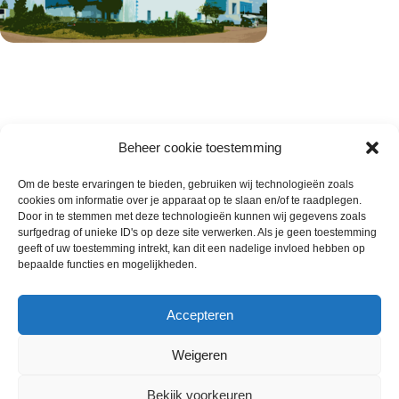
Beheer cookie toestemming
Om de beste ervaringen te bieden, gebruiken wij technologieën zoals
cookies om informatie over je apparaat op te slaan en/of te raadplegen.
Wie zijn wij
Door in te stemmen met deze technologieën kunnen wij gegevens zoals
surfgedrag of unieke ID's op deze site verwerken. Als je geen toestemming
Contact met onze inkoop
geeft of uw toestemming intrekt, kan dit een nadelige invloed hebben op
Klantenservice
bepaalde functies en mogelijkheden.
Algemene voorwaarden
Annuleer & Retourbeleid
Accepteren
Weigeren
Gemaakt door
Horeca-Groothandel
2024
Bekijk voorkeuren
Wij gebruiken cookies om uw ervaring op onze