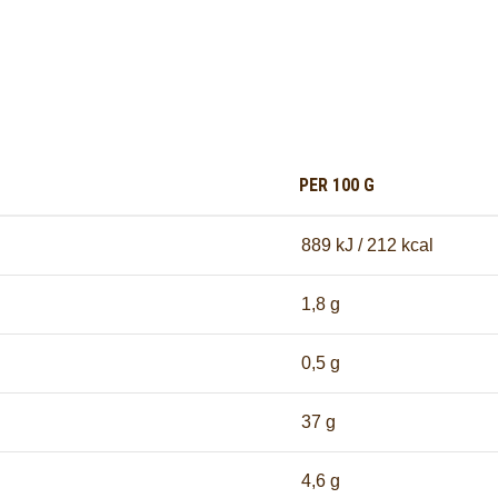
PER 100 G
889 kJ / 212 kcal
1,8 g
0,5 g
37 g
4,6 g