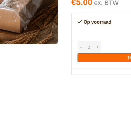
€
5.00
ex. BTW
Op voorraad
T