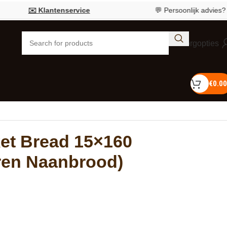
️ Klantenservice
💬 Persoonlijk advies?
Bel 055 7
Bezorgopties
€
0.00
et Bread 15×160
ren Naanbrood)