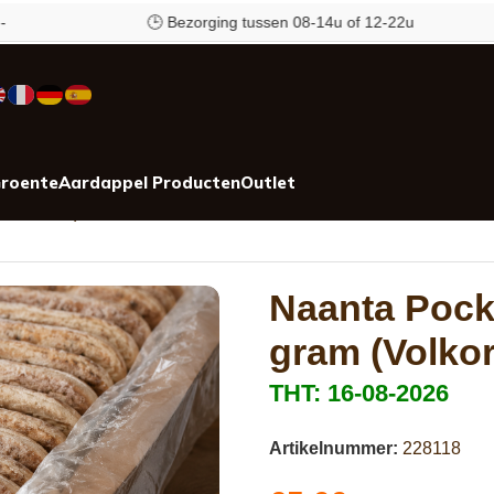
🕒 Bezorging tussen 08-14u of 12-22u
✉
roente
Aardappel Producten
Outlet
Naanbrood)
Naanta Pock
gram (Volko
THT: 16-08-2026
Artikelnummer:
228118