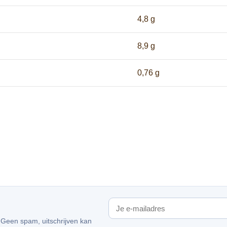
4,8 g
8,9 g
0,76 g
. Geen spam, uitschrijven kan