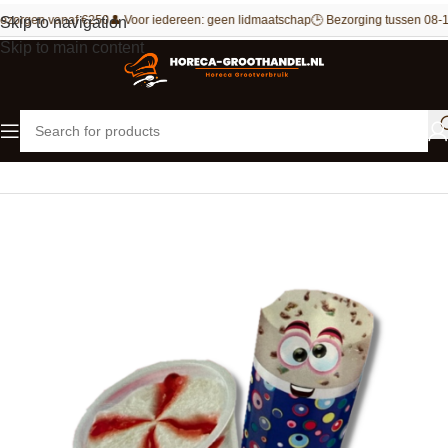
ezorgen vanaf €250
👤 Voor iedereen: geen lidmaatschap
🕒 Bezorging tussen 08-1
Skip to navigation
Skip to main content
Home
IJs
Handijsjes