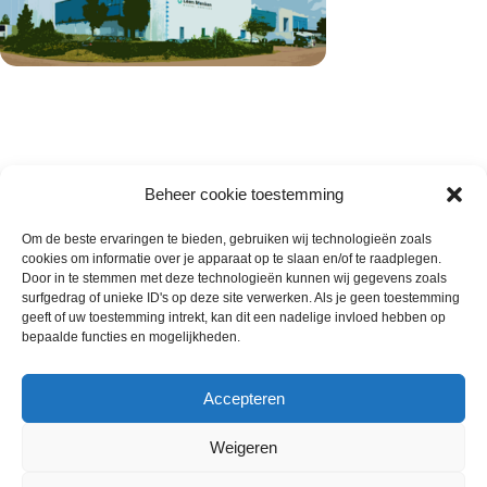
Beheer cookie toestemming
Om de beste ervaringen te bieden, gebruiken wij technologieën zoals
cookies om informatie over je apparaat op te slaan en/of te raadplegen.
Wie zijn wij
Door in te stemmen met deze technologieën kunnen wij gegevens zoals
surfgedrag of unieke ID's op deze site verwerken. Als je geen toestemming
Contact met onze inkoop
geeft of uw toestemming intrekt, kan dit een nadelige invloed hebben op
Klantenservice
bepaalde functies en mogelijkheden.
Algemene voorwaarden
Annuleer & Retourbeleid
Accepteren
Weigeren
Gemaakt door
Horeca-Groothandel
2024