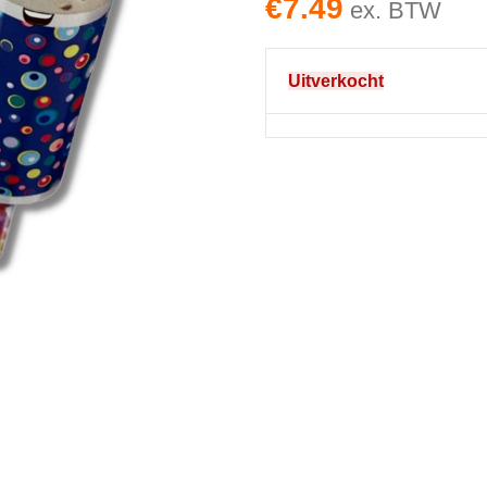
€
7.49
ex. BTW
Uitverkocht