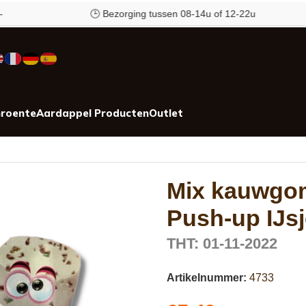
🕒 Bezorging tussen 08-14u of 12-22u
roente
Aardappel Producten
Outlet
 72 stuks
Mix kauwgom
Push-up IJsj
THT: 01-11-2022
Artikelnummer:
4733