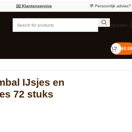
✉️ Klantenservice
💬 Persoonlijk advies?
Bel 05
Bezorgopties
€
0.00
bal IJsjes en
es 72 stuks