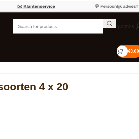
✉️ Klantenservice
💬 Persoonlijk advies?
Bel 0
Bezorgopties
€
0.00
 soorten 4 x 20