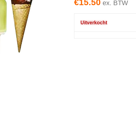
€
15.50
ex. BTW
Uitverkocht