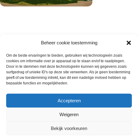
Beheer cookie toestemming
Om de beste ervaringen te bieden, gebruiken wij technologieën zoals
cookies om informatie over je apparaat op te slaan en/of te raadplegen.
Wie zijn wij
Door in te stemmen met deze technologieën kunnen wij gegevens zoals
surfgedrag of unieke ID's op deze site verwerken. Als je geen toestemming
Contact met onze inkoop
geeft of uw toestemming intrekt, kan dit een nadelige invloed hebben op
Klantenservice
bepaalde functies en mogelijkheden.
Algemene voorwaarden
Annuleer & Retourbeleid
Accepteren
Weigeren
Gemaakt door
Horeca-Groothandel
2024
Bekijk voorkeuren
Wij gebruiken cookies om uw ervaring op onze
website te verbeteren. Door deze website te bezoeken,
€
35.00