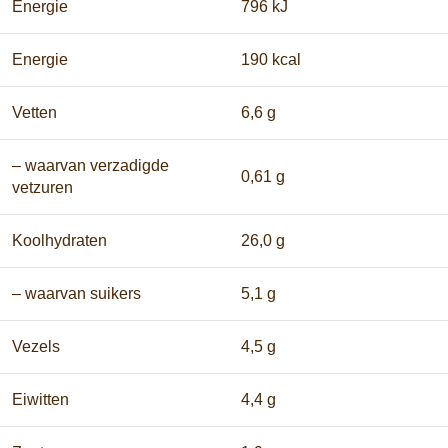
Energie
796 kJ
Energie
190 kcal
Vetten
6,6 g
– waarvan verzadigde
0,61 g
vetzuren
Koolhydraten
26,0 g
– waarvan suikers
5,1 g
Vezels
4,5 g
Eiwitten
4,4 g