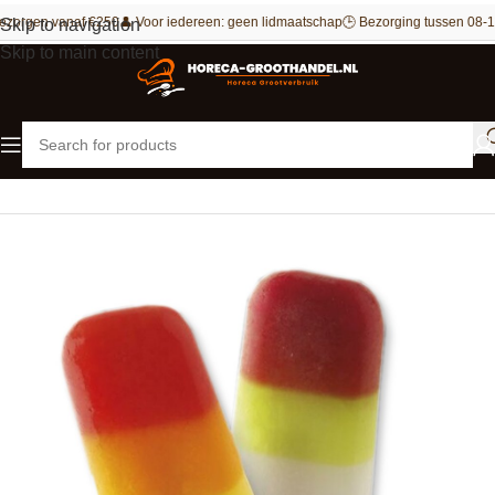
ezorgen vanaf €250
👤 Voor iedereen: geen lidmaatschap
🕒 Bezorging tussen 08-1
Skip to navigation
Skip to main content
Home
IJs
Handijsjes