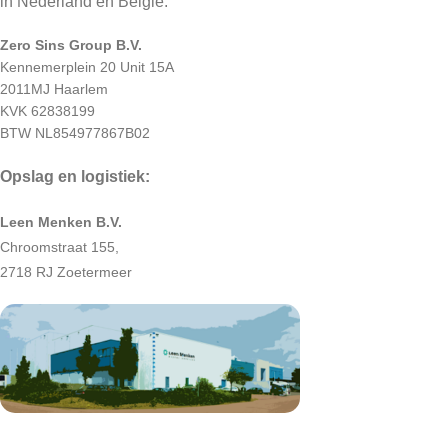
in Nederland en België.
Zero Sins Group B.V.
Kennemerplein 20 Unit 15A
2011MJ Haarlem
KVK 62838199
BTW NL854977867B02
Opslag en logistiek:
Leen Menken B.V.
Chroomstraat 155,
2718 RJ Zoetermeer