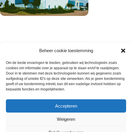
Beheer cookie toestemming
Om de beste ervaringen te bieden, gebruiken wij technologieën zoals
cookies om informatie over je apparaat op te slaan en/of te raadplegen.
Wie zijn wij
Door in te stemmen met deze technologieën kunnen wij gegevens zoals
surfgedrag of unieke ID's op deze site verwerken. Als je geen toestemming
Contact met onze inkoop
geeft of uw toestemming intrekt, kan dit een nadelige invloed hebben op
Klantenservice
bepaalde functies en mogelijkheden.
Algemene voorwaarden
Annuleer & Retourbeleid
Accepteren
Weigeren
Gemaakt door
Horeca-Groothandel
2024