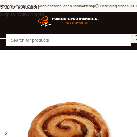
ezorgen vanaf €250
👤 Voor iedereen: geen lidmaatschap
🕒 Bezorging tussen 08-1
Skip to navigation
Skip to main content
Home
Patisserie