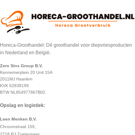
Horeca-Groothandel: Dé groothandel voor diepvriesproducten
in Nederland en België.
Zero Sins Group B.V.
Kennemerplein 20 Unit 15A
2011MJ Haarlem
KVK 62838199
BTW NL854977867B02
Opslag en logistiek:
Leen Menken B.V.
Chroomstraat 155,
2718 RJ Zoetermeer