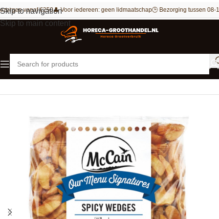
ezorgen vanaf €250
👤 Voor iedereen: geen lidmaatschap
🕒 Bezorging tussen 08-1
Skip to navigation
Skip to main content
Home
Aardappel producten