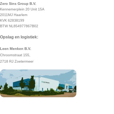
Zero Sins Group B.V.
Kennemerplein 20 Unit 15A
2011MJ Haarlem
KVK 62838199
BTW NL854977867B02
Opslag en logistiek:
Leen Menken B.V.
Chroomstraat 155,
2718 RJ Zoetermeer