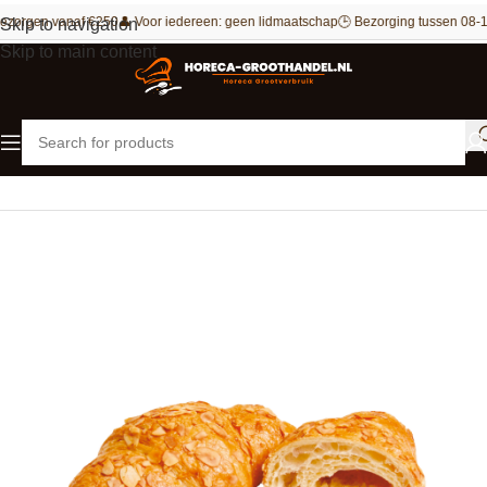
ezorgen vanaf €250
👤 Voor iedereen: geen lidmaatschap
🕒 Bezorging tussen 08-1
Skip to navigation
Skip to main content
Home
Bakkerij
Croissants