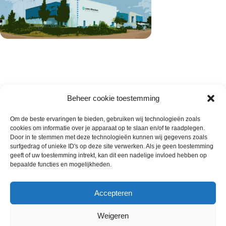
Beheer cookie toestemming
Om de beste ervaringen te bieden, gebruiken wij technologieën zoals
cookies om informatie over je apparaat op te slaan en/of te raadplegen.
Wie zijn wij
Door in te stemmen met deze technologieën kunnen wij gegevens zoals
surfgedrag of unieke ID's op deze site verwerken. Als je geen toestemming
Contact met onze inkoop
geeft of uw toestemming intrekt, kan dit een nadelige invloed hebben op
Klantenservice
bepaalde functies en mogelijkheden.
Algemene voorwaarden
Annuleer & Retourbeleid
Accepteren
Weigeren
Gemaakt door
Horeca-Groothandel
2024