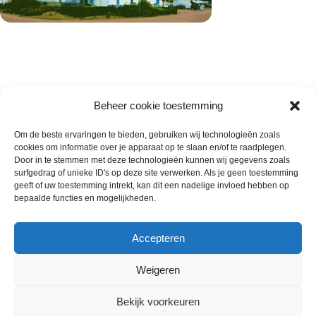
Beheer cookie toestemming
Om de beste ervaringen te bieden, gebruiken wij technologieën zoals
cookies om informatie over je apparaat op te slaan en/of te raadplegen.
Wie zijn wij
Door in te stemmen met deze technologieën kunnen wij gegevens zoals
surfgedrag of unieke ID's op deze site verwerken. Als je geen toestemming
Contact met onze inkoop
geeft of uw toestemming intrekt, kan dit een nadelige invloed hebben op
Klantenservice
bepaalde functies en mogelijkheden.
Algemene voorwaarden
Annuleer & Retourbeleid
Accepteren
Weigeren
Gemaakt door
Horeca-Groothandel
2024
Bekijk voorkeuren
Wij gebruiken cookies om uw ervaring op onze
Gepaneerde Kipburger (Maïs
€
59.00