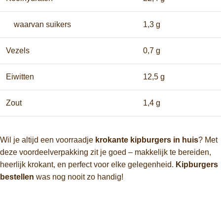
waarvan suikers
1,3 g
Vezels
0,7 g
Eiwitten
12,5 g
Zout
1,4 g
Wil je altijd een voorraadje
krokante kipburgers in huis
? Met
deze voordeelverpakking zit je goed – makkelijk te bereiden,
heerlijk krokant, en perfect voor elke gelegenheid.
Kipburgers
bestellen
was nog nooit zo handig!