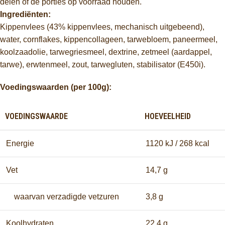
delen of de porties op voorraad houden.
Ingrediënten:
Kippenvlees (43% kippenvlees, mechanisch uitgebeend),
water, cornflakes, kippencollageen, tarwebloem, paneermeel,
koolzaadolie, tarwegriesmeel, dextrine, zetmeel (aardappel,
tarwe), erwtenmeel, zout, tarwegluten, stabilisator (E450i).
Voedingswaarden (per 100g):
VOEDINGSWAARDE
HOEVEELHEID
Energie
1120 kJ / 268 kcal
Vet
14,7 g
waarvan verzadigde vetzuren
3,8 g
Koolhydraten
22,4 g