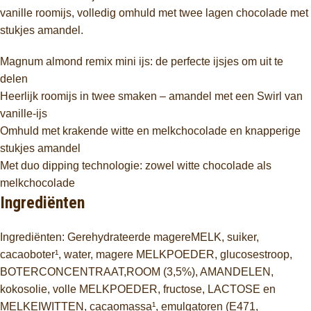
vanille roomijs, volledig omhuld met twee lagen chocolade met
stukjes amandel.
Magnum almond remix mini ijs: de perfecte ijsjes om uit te
delen
Heerlijk roomijs in twee smaken – amandel met een Swirl van
vanille-ijs
Omhuld met krakende witte en melkchocolade en knapperige
stukjes amandel
Met duo dipping technologie: zowel witte chocolade als
melkchocolade
Ingrediënten
Ingrediënten: Gerehydrateerde magereMELK, suiker,
cacaoboter¹, water, magere MELKPOEDER, glucosestroop,
BOTERCONCENTRAAT,ROOM (3,5%), AMANDELEN,
kokosolie, volle MELKPOEDER, fructose, LACTOSE en
MELKEIWITTEN, cacaomassa¹, emulgatoren (E471,