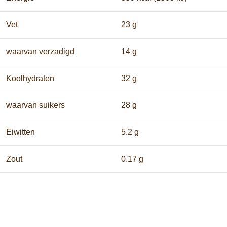
Vet
23 g
waarvan verzadigd
14 g
Koolhydraten
32 g
waarvan suikers
28 g
Eiwitten
5.2 g
Zout
0.17 g