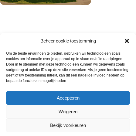
Beheer cookie toestemming
Om de beste ervaringen te bieden, gebruiken wij technologieën zoals
cookies om informatie over je apparaat op te slaan en/of te raadplegen.
Wie zijn wij
Door in te stemmen met deze technologieën kunnen wij gegevens zoals
surfgedrag of unieke ID's op deze site verwerken. Als je geen toestemming
Contact met onze inkoop
geeft of uw toestemming intrekt, kan dit een nadelige invloed hebben op
Klantenservice
bepaalde functies en mogelijkheden.
Algemene voorwaarden
Annuleer & Retourbeleid
Accepteren
Weigeren
Gemaakt door
Horeca-Groothandel
2024
Bekijk voorkeuren
Wij gebruiken cookies om uw ervaring op onze
Magnum Mini almond remix 6
€
17.00
website te verbeteren. Door deze website te bezoeken,