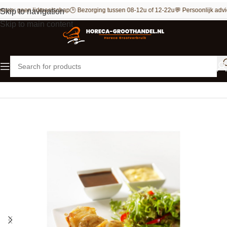
reen: geen lidmaatschap
🕒 Bezorging tussen 08-12u of 12-22u
💬 Persoonlijk advi
Skip to navigation
Skip to main content
Home
Outlet