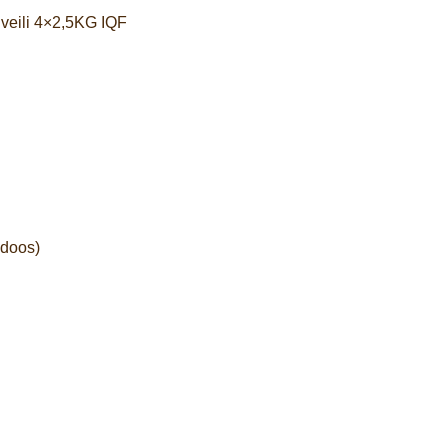
iveili 4×2,5KG IQF
 doos)