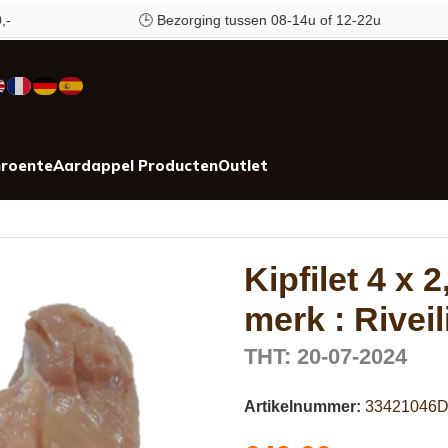
🕒 Bezorging tussen 08-14u of 12-22u
roente
Aardappel Producten
Outlet
Kipfilet 4 x 2
merk : Riveil
THT: 20-07-2024
Artikelnummer:
33421046