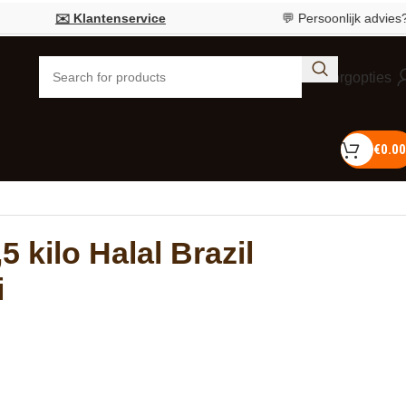
✉️ Klantenservice
💬 Persoonlijk advies?
Bel 0
Bezorgopties
€
0.00
,5 kilo Halal Brazil
i
D