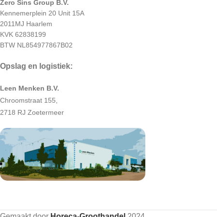
Zero Sins Group B.V.
Kennemerplein 20 Unit 15A
2011MJ Haarlem
KVK 62838199
BTW NL854977867B02
Opslag en logistiek:
Leen Menken B.V.
Chroomstraat 155,
2718 RJ Zoetermeer
Gemaakt door
Horeca-Groothandel
2024