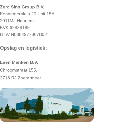
Zero Sins Group B.V.
Kennemerplein 20 Unit 15A
2011MJ Haarlem
KVK 62838199
BTW NL854977867B02
Opslag en logistiek:
Leen Menken B.V.
Chroomstraat 155,
2718 RJ Zoetermeer