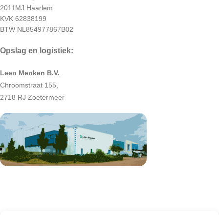
2011MJ Haarlem
KVK 62838199
BTW NL854977867B02
Opslag en logistiek:
Leen Menken B.V.
Chroomstraat 155,
2718 RJ Zoetermeer