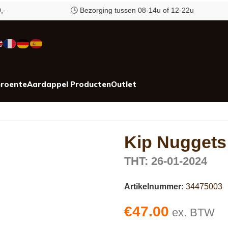
🕒 Bezorging tussen 08-14u of 12-22u
roente
Aardappel Producten
Outlet
Kip Nuggets 
THT: 26-01-2024
Artikelnummer:
34475003
€
47.00
ex. BTW