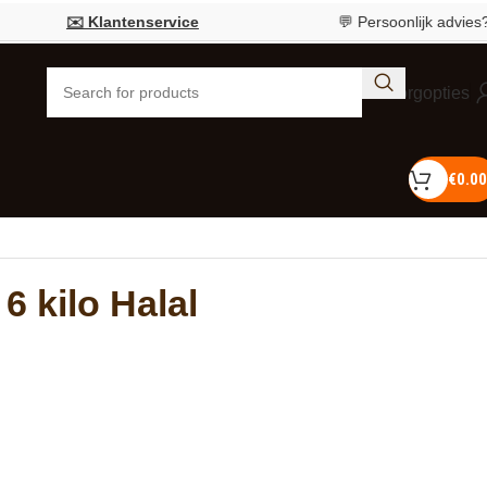
✉️ Klantenservice
💬 Persoonlijk advies?
Bel 
Bezorgopties
€
0.00
6 kilo Halal