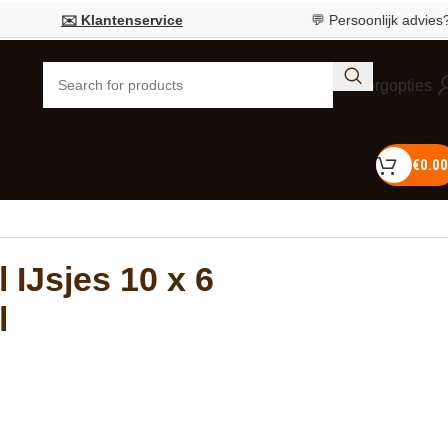
✉️ Klantenservice
💬 Persoonlijk advies?
Bel 0
Bezorgopties
€
0.00
IJsjes 10 x 6
l