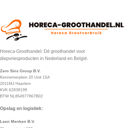
Horeca-Groothandel: Dé groothandel voor
diepvriesproducten in Nederland en België.
Zero Sins Group B.V.
Kennemerplein 20 Unit 15A
2011MJ Haarlem
KVK 62838199
BTW NL854977867B02
Opslag en logistiek:
Leen Menken B.V.