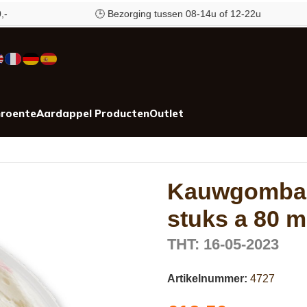
🕒 Bezorging tussen 08-14u of 12-22u
roente
Aardappel Producten
Outlet
Kauwgombal 
stuks a 80 m
THT: 16-05-2023
Artikelnummer:
4727