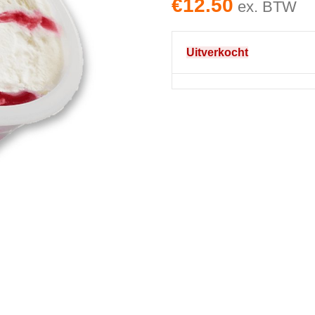
€
12.50
ex. BTW
Uitverkocht