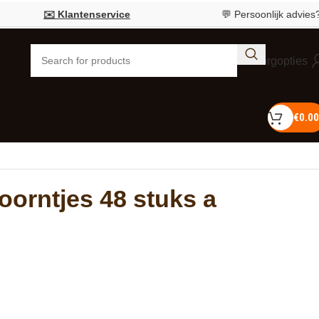
✉️ Klantenservice
💬 Persoonlijk advies?
Bel
Bezorgopties
€
0.00
oorntjes 48 stuks a