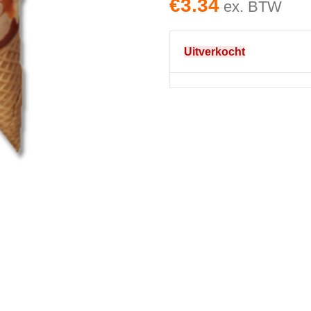
€
3.34
ex. BTW
Uitverkocht