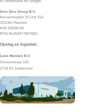
in Nederland en België.
Zero Sins Group B.V.
Kennemerplein 20 Unit 15A
2011MJ Haarlem
KVK 62838199
BTW NL854977867B02
Opslag en logistiek:
Leen Menken B.V.
Chroomstraat 155,
2718 RJ Zoetermeer