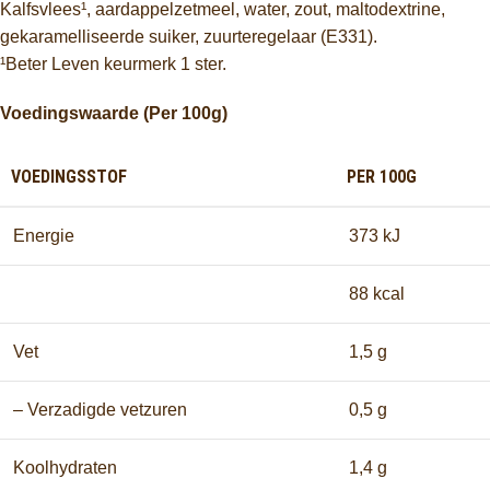
Kalfsvlees¹, aardappelzetmeel, water, zout, maltodextrine,
gekaramelliseerde suiker, zuurteregelaar (E331).
¹Beter Leven keurmerk 1 ster.
Voedingswaarde (Per 100g)
VOEDINGSSTOF
PER 100G
Energie
373 kJ
88 kcal
Vet
1,5 g
– Verzadigde vetzuren
0,5 g
Koolhydraten
1,4 g