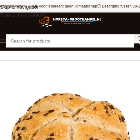
ezorgen vanaf €250
👤 Voor iedereen: geen lidmaatschap
🕒 Bezorging tussen 08-1
Skip to navigation
Skip to main content
Home
Bakkerij