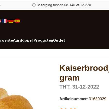
🕒 Bezorging tussen 08-14u of 12-22u
roente
Aardappel Producten
Outlet
Kaiserbroodj
gram
THT: 31-12-2022
Artikelnummer:
31689029