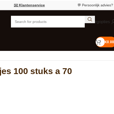
✉️ Klantenservice
💬 Persoonlijk advies?
Bel 05
Bezorgopties
€
0.00
es 100 stuks a 70