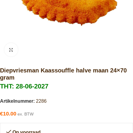
Click to enlarge
Diepvriesman Kaassouffle halve maan 24×70
gram
THT: 28-06-2027
Artikelnummer:
2286
€
10.00
ex. BTW
Op voorraad