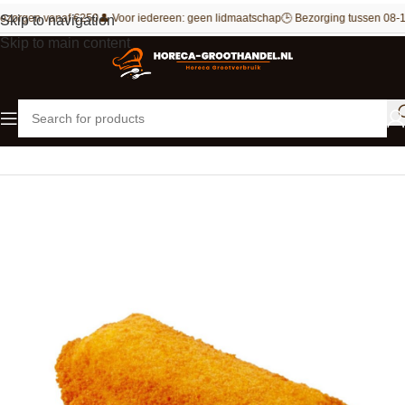
ezorgen vanaf €250
👤 Voor iedereen: geen lidmaatschap
🕒 Bezorging tussen 08-1
Skip to navigation
Skip to main content
Home
Snacks
Kaassoufflés