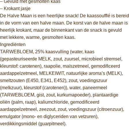
– Gevuld met gesmolten kaas
– Krokant jasje
De Halve Maan is een heerlijke snack! De kaassoufflé is bereid
in de vorm van een halve maan. De korst van de halve maan is
heerlijk krokant, maar de binnenkant van de snack is gevuld
met lekkere, warme, gesmolten kaas.
Ingrediënten
TARWEBLOEM, 25% kaasvulling (water, kaas
(gepasteuriseerde MELK, zout, zuursel, microbieel stremsel,
kleurstof: carotenen), raapolie, maïszetmeel, gemodificeerd
aardappelzetmeel, MELKEIWIT, natuurlijke aroma’s (MELK),
smeltzouten (E450, E341, E452), zout, voedingszuur
(melkzuur), kleurstof (carotenen)), water, paneermeel
(TARWEBLOEM, gist, zout, kurkumapoeder), plantaardige
oliën (palm, raap), kaliumchloride, gemodificeerd
aardappelzetmeel, zeezout, zout, voedingszuur (citroenzuur),
emulgator (mono- en diglyceriden van vetzuren),
verdikkingsmiddel (guarpitmeel).