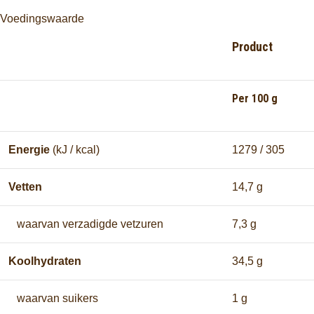
Voedingswaarde
Product
Per 100 g
Energie
(kJ / kcal)
1279 / 305
Vetten
14,7 g
waarvan verzadigde vetzuren
7,3 g
Koolhydraten
34,5 g
waarvan suikers
1 g