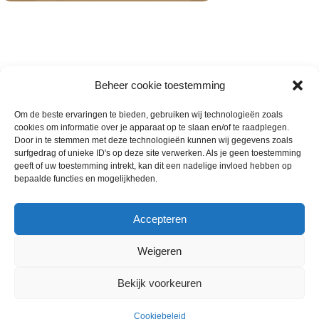
Beheer cookie toestemming
Om de beste ervaringen te bieden, gebruiken wij technologieën zoals
cookies om informatie over je apparaat op te slaan en/of te raadplegen.
Wie zijn wij
Door in te stemmen met deze technologieën kunnen wij gegevens zoals
surfgedrag of unieke ID's op deze site verwerken. Als je geen toestemming
Contact met onze inkoop
geeft of uw toestemming intrekt, kan dit een nadelige invloed hebben op
Klantenservice
bepaalde functies en mogelijkheden.
Algemene voorwaarden
Annuleer & Retourbeleid
Accepteren
Weigeren
Gemaakt door
Horeca-Groothandel
2024
Bekijk voorkeuren
Wij gebruiken cookies om uw ervaring op onze
Diepvriesman
€
10.00
Kaassouffle
website te verbeteren. Door deze website te bezoeken,
Op
ex.
halve maan
voorraad
Cookiebeleid